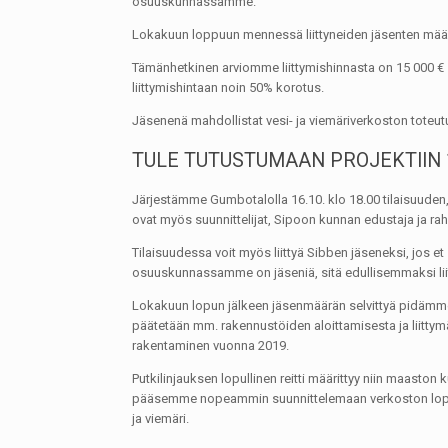
osuuskunnassamme.
Lokakuun loppuun mennessä liittyneiden jäsenten määrän
Tämänhetkinen arviomme liittymishinnasta on 15 000 € – 1
liittymishintaan noin 50% korotus.
Jäsenenä mahdollistat vesi- ja viemäriverkoston toteut
TULE TUTUSTUMAAN PROJEKTIIN 1
Järjestämme Gumbotalolla 16.10. klo 18.00 tilaisuuden, j
ovat myös suunnittelijat, Sipoon kunnan edustaja ja r
Tilaisuudessa voit myös liittyä Sibben jäseneksi, jos et
osuuskunnassamme on jäseniä, sitä edullisemmaksi liit
Lokakuun lopun jälkeen jäsenmäärän selvittyä pidäm
päätetään mm. rakennustöiden aloittamisesta ja liittymäm
rakentaminen vuonna 2019.
Putkilinjauksen lopullinen reitti määrittyy niin maaston 
pääsemme nopeammin suunnittelemaan verkoston lopullista
ja viemäri.