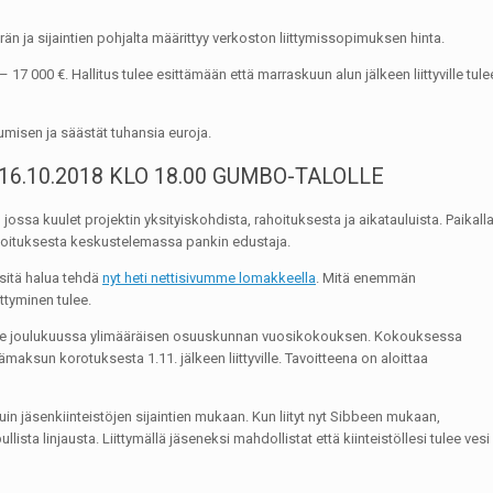
 ja sijaintien pohjalta määrittyy verkoston liittymissopimuksen hinta.
7 000 €. Hallitus tulee esittämään että marraskuun alun jälkeen liittyville tule
umisen ja säästät tuhansia euroja.
6.10.2018 KLO 18.00 GUMBO-TALOLLE
ossa kuulet projektin yksityiskohdista, rahoituksesta ja aikatauluista. Paikall
ahoituksesta keskustelemassa pankin edustaja.
 sitä halua tehdä
nyt heti nettisivumme lomakkeella
. Mitä enemmän
tyminen tulee.
me joulukuussa ylimääräisen osuuskunnan vuosikokouksen. Kokouksessa
aksun korotuksesta 1.11. jälkeen liittyville. Tavoitteena on aloittaa
kuin jäsenkiinteistöjen sijaintien mukaan. Kun liityt nyt Sibbeen mukaan,
 linjausta. Liittymällä jäseneksi mahdollistat että kiinteistöllesi tulee vesi