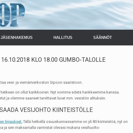
JÄSENHAKEMUS
HALLITUS
SÄÄNNÖT
6.10.2018 KLO 18.00 GUMBO-TALOLLE
a vesi- ja viemäriverkoston Sipoon saaristoon.
 hetkeen on ollut karikkoinen. Nyt voimme edetä hankkeemme kanssa.
t ja olemme saaneet tarvittavat luvat mm. vesistön alituksiin.
 SAADA VESIJOHTO KIINTEISTÖLLE
en linjaukset.
Tällä hetkellä osuuskunnassamme on yli 80 kiinteistöä, nyt on
a ja sen maksamalla varmistat olevasi mukana vesihuolto-